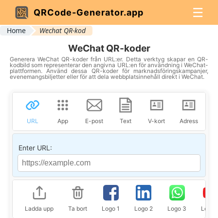
☰
QRCode-Generator.app
Home
Wechat QR-kod
WeChat QR-koder
Generera WeChat QR-koder från URL:er. Detta verktyg skapar en QR-
kodbild som representerar den angivna URL:en för användning i WeChat-
plattformen. Använd dessa QR-koder för marknadsföringskampanjer,
evenemangsbiljetter eller för att dela webbplatsinnehåll direkt i WeChat.
URL
App
E-post
Text
V-kort
Adress
P
Enter URL:
Ladda upp
Ta bort
Logo 1
Logo 2
Logo 3
Logo 