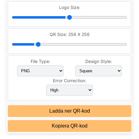
Logo Size:
QR Size:
256 X 256
File Type:
Design Style:
Error Correction:
Ladda ner QR-kod
Kopiera QR-kod