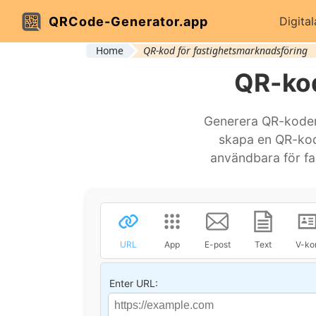
QRCode-Generator.app
Digital
Home
QR-kod för fastighetsmarknadsföring
QR-kod
Generera QR-koder 
skapa en QR-kod 
användbara för fa
URL
App
E-post
Text
V-kor
Enter URL: