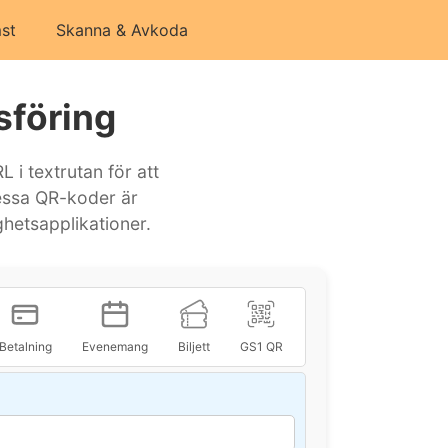
st
Skanna & Avkoda
sföring
i textrutan för att
Dessa QR-koder är
hetsapplikationer.
Betalning
Evenemang
Biljett
GS1 QR