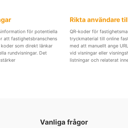
ngar
Rikta användare ti
sinformation för potentiella
QR-koder för fastighetsmar
r att fastighetsbranschens
tryckmaterial till online f
koder som direkt länkar
med att manuellt ange URL:
uella rundvisningar. Det
vid visningar eller visnings
 stärker
listningar och relaterat inne
Vanliga frågor