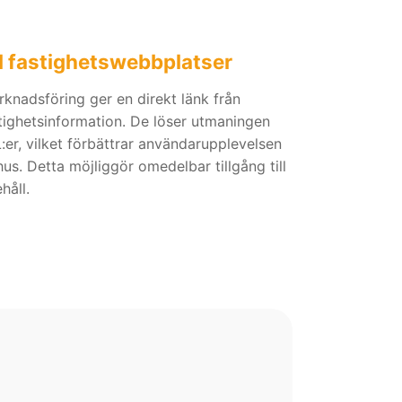
ll fastighetswebbplatser
knadsföring ger en direkt länk från
astighetsinformation. De löser utmaningen
er, vilket förbättrar användarupplevelsen
hus. Detta möjliggör omedelbar tillgång till
håll.