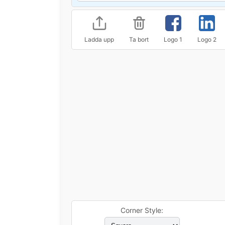
Ladda upp
Ta bort
Logo 1
Logo 2
Corner Style: