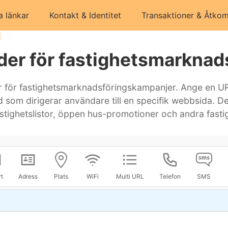
a länkar
Kontakt & Identitet
Transaktioner & Åtkom
er för fastighetsmarknad
för fastighetsmarknadsföringskampanjer. Ange en URL 
som dirigerar användare till en specifik webbsida. 
stighetslistor, öppen hus-promotioner och andra fastig
t
Adress
Plats
WiFi
Multi URL
Telefon
SMS