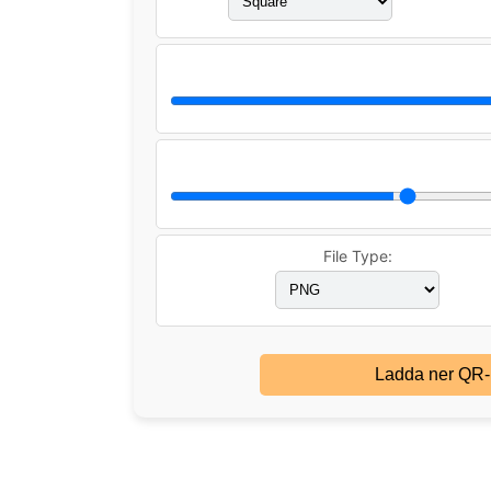
File Type:
Ladda ner QR-