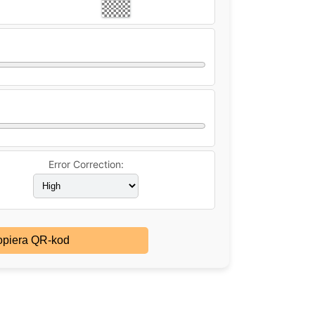
Error Correction:
piera QR-kod