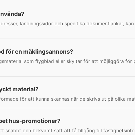
 använda?
badresser, landningssidor och specifika dokumentlänkar, ka
od för en mäklingsannons?
aterial som flygblad eller skyltar för att möjliggöra för pot
yckt material?
ormade för att kunna skannas när de skrivs ut på olika mat
ppet hus-promotioner?
 snabbt och bekvämt sätt att få tillgång till fastighetsinf