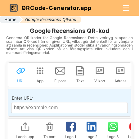
☰
QRCode-Generator.app
Home
Google Recensions QR-kod
Google Recensions QR-kod
Generera QR-koder för Google Recensioner. Detta verktyg skapar en
scannbar QR-kod från en given URL, vilket gör det enkelt för användare
att samla in recensioner. Applikationen stöder olika användningsområden
såsom att visa QR-koden på en företagsplats eller inkludera den i
marknadsföringsmaterial.
URL
App
E-post
Text
V-kort
Adress
P
Enter URL:
Ladda upp
Ta bort
Logo 1
Logo 2
Logo 3
Logo 