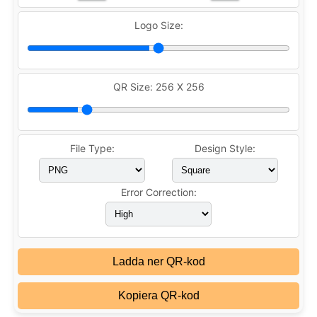
Logo Size:
QR Size:
256 X 256
File Type:
Design Style:
Error Correction:
Ladda ner QR-kod
Kopiera QR-kod