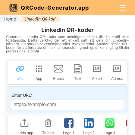
☰
QRCode-Generator.app
Home
LinkedIn QR-kod
LinkedIn QR-koder
Generera LinkedIn QR-koder som omdirigerar direkt till din profil eller
företagsida. Detta verktyg ger ett enkelt sätt att dela din LinkedIn-
närvaro vid nätverksevenemang eller tryckmaterial. Använd dessa QR-
koder för att förbättra offline-marknadsföring och ge enkel tillgång till din
professionella profil
URL
App
E-post
Text
V-kort
Adress
P
Enter URL:
Ladda upp
Ta bort
Logo 1
Logo 2
Logo 3
Logo 