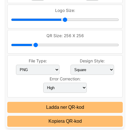
Logo Size:
QR Size:
256 X 256
File Type:
Design Style:
Error Correction:
Ladda ner QR-kod
Kopiera QR-kod