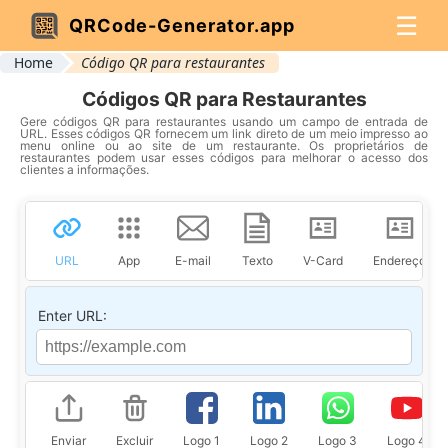
☰
QRCode-Generator.app
Home
Código QR para restaurantes
Códigos QR para Restaurantes
Gere códigos QR para restaurantes usando um campo de entrada de
URL. Esses códigos QR fornecem um link direto de um meio impresso ao
menu online ou ao site de um restaurante. Os proprietários de
restaurantes podem usar esses códigos para melhorar o acesso dos
clientes a informações.
URL
App
E-mail
Texto
V-Card
Endereço
Enter URL:
Enviar
Excluir
Logo 1
Logo 2
Logo 3
Logo 4