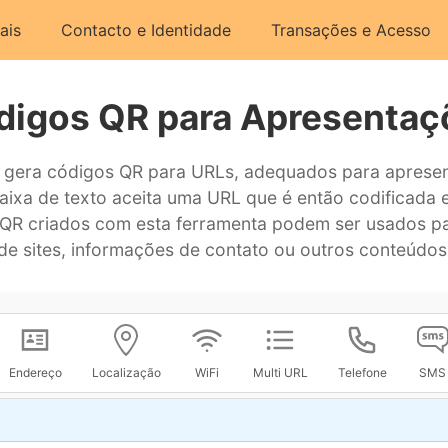
ais
Contacto e Identidade
Transações e Acesso
digos QR para Apresentaç
a gera códigos QR para URLs, adequados para apresen
aixa de texto aceita uma URL que é então codificad
QR criados com esta ferramenta podem ser usados par
de sites, informações de contato ou outros conteúdos
Endereço
Localização
WiFi
Multi URL
Telefone
SMS