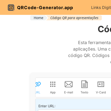
QRCode-Generator.app
Links Digit
Home
Código QR para apresentações
Có
Esta ferrament
aplicações. Uma c
código QR. Códigos 
URL
App
E-mail
Texto
V-Card
Enter URL: