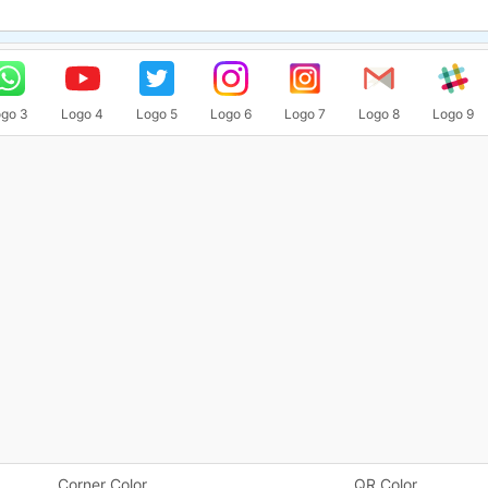
go 3
Logo 4
Logo 5
Logo 6
Logo 7
Logo 8
Logo 9
Corner Color
QR Color