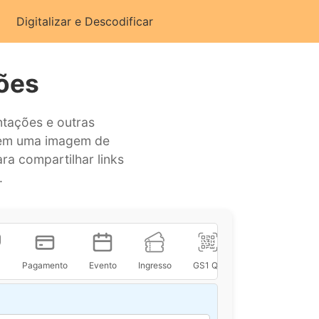
Digitalizar e Descodificar
ões
tações e outras
a em uma imagem de
a compartilhar links
.
Pagamento
Evento
Ingresso
GS1 QR