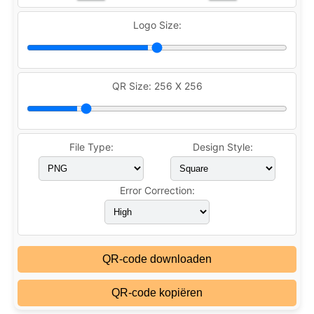
Logo Size:
QR Size:
256 X 256
File Type:
Design Style:
Error Correction:
QR-code downloaden
QR-code kopiëren