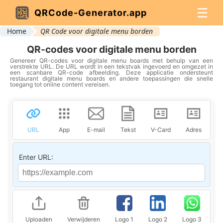
☰
QRCode-Generator.app
Home
QR Code voor digitale menu borden
QR-codes voor digitale menu borden
Genereer QR-codes voor digitale menu boards met behulp van een
verstrekte URL. De URL wordt in een tekstvak ingevoerd en omgezet in
een scanbare QR-code afbeelding. Deze applicatie ondersteunt
restaurant digitale menu boards en andere toepassingen die snelle
toegang tot online content vereisen.
URL
App
E-mail
Tekst
V-Card
Adres
Lo
Enter URL:
Uploaden
Verwijderen
Logo 1
Logo 2
Logo 3
Lo