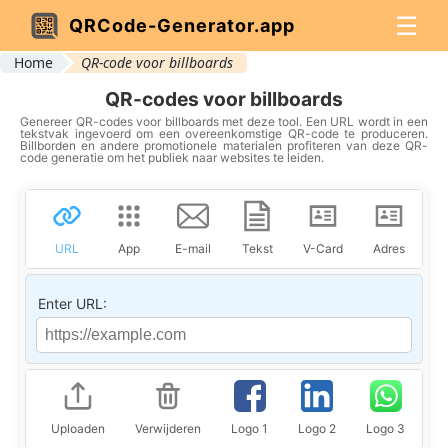
☰
QRCode-Generator.app
Home
QR-code voor billboards
QR-codes voor billboards
Genereer QR-codes voor billboards met deze tool. Een URL wordt in een
tekstvak ingevoerd om een overeenkomstige QR-code te produceren.
Billborden en andere promotionele materialen profiteren van deze QR-
code generatie om het publiek naar websites te leiden.
URL
App
E-mail
Tekst
V-Card
Adres
Lo
Enter URL:
Uploaden
Verwijderen
Logo 1
Logo 2
Logo 3
Lo