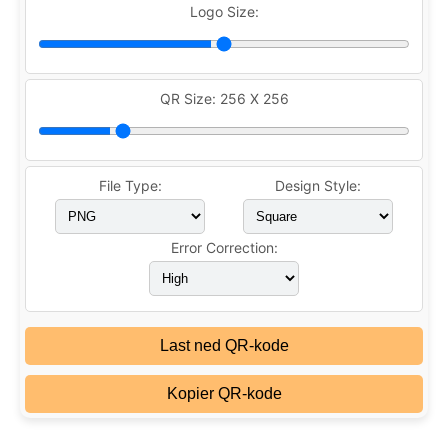
Logo Size:
QR Size:
256 X 256
File Type:
Design Style:
Error Correction:
Last ned QR-kode
Kopier QR-kode