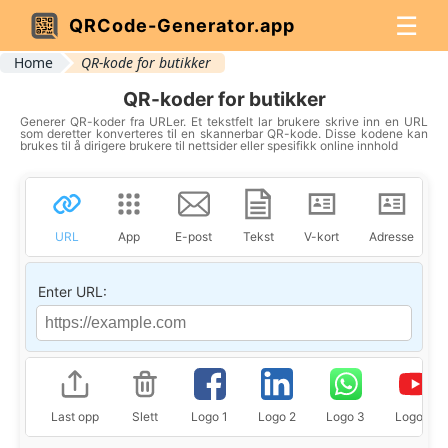
☰
QRCode-Generator.app
Home
QR-kode for butikker
QR-koder for butikker
Generer QR-koder fra URLer. Et tekstfelt lar brukere skrive inn en URL
som deretter konverteres til en skannerbar QR-kode. Disse kodene kan
brukes til å dirigere brukere til nettsider eller spesifikk online innhold
URL
App
E-post
Tekst
V-kort
Adresse
Enter URL:
Last opp
Slett
Logo 1
Logo 2
Logo 3
Logo 4