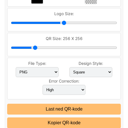
Logo Size:
QR Size:
256 X 256
File Type:
Design Style:
Error Correction:
Last ned QR-kode
Kopier QR-kode