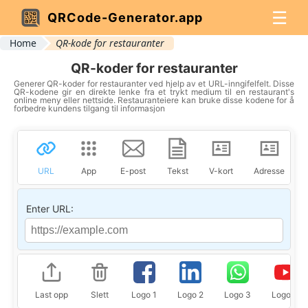
☰
QRCode-Generator.app
Home
QR-kode for restauranter
QR-koder for restauranter
Generer QR-koder for restauranter ved hjelp av et URL-inngifelfelt. Disse
QR-kodene gir en direkte lenke fra et trykt medium til en restaurant's
online meny eller nettside. Restauranteiere kan bruke disse kodene for å
forbedre kundens tilgang til informasjon
URL
App
E-post
Tekst
V-kort
Adresse
Enter URL:
Last opp
Slett
Logo 1
Logo 2
Logo 3
Logo 4