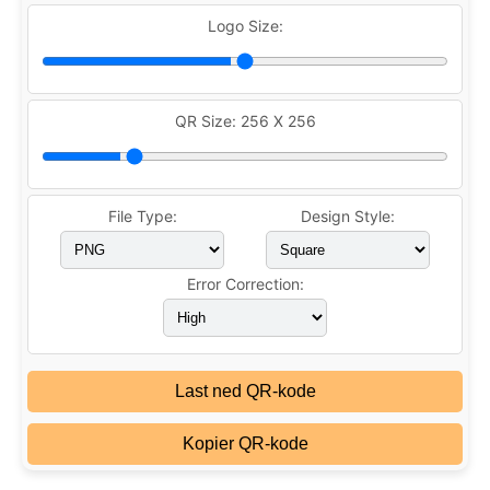
Logo Size:
QR Size:
256 X 256
File Type:
Design Style:
Error Correction:
Last ned QR-kode
Kopier QR-kode