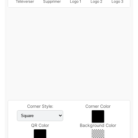
Téléverser
Supprimer
Logo 1
Logo 2
Logo 3
Lo
Corner Style:
Corner Color
QR Color
Background Color