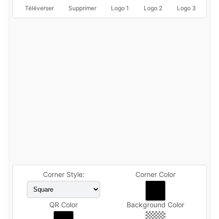
Téléverser
Supprimer
Logo 1
Logo 2
Logo 3
Lo
Corner Style:
Corner Color
QR Color
Background Color