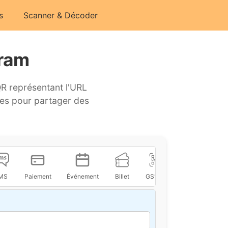
s
Scanner & Décoder
gram
QR représentant l'URL
des pour partager des
MS
Paiement
Événement
Billet
GS1 QR