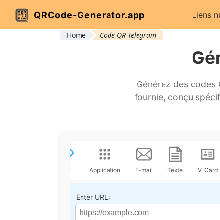
QRCode-Generator.app
Liens 
Home
Code QR Telegram
Gén
Générez des codes QR
fournie, conçu spéci
URL
Application
E-mail
Texte
V-Card
Enter URL: