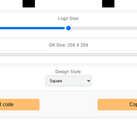
Logo Size:
QR Size:
256 X 256
Design Style:
R code
Cop