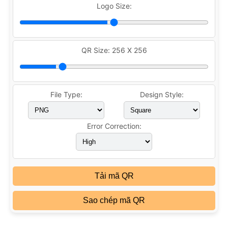
Logo Size:
QR Size:
256 X 256
File Type:
Design Style:
Error Correction:
Tải mã QR
Sao chép mã QR