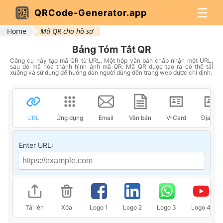
☰
QRCode-Generator.app
Home
Mã QR cho hồ sơ
Bảng Tóm Tắt QR
Công cụ này tạo mã QR từ URL. Một hộp văn bản chấp nhận một URL,
sau đó mã hóa thành hình ảnh mã QR. Mã QR được tạo ra có thể tải
xuống và sử dụng để hướng dẫn người dùng đến trang web được chỉ định.
URL
Ứng dụng
Email
Văn bản
V-Card
Địa chỉ
Enter URL:
Tải lên
Xóa
Logo 1
Logo 2
Logo 3
Logo 4