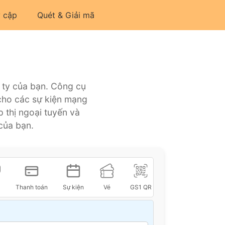
y cập
Quét & Giải mã
 ty của bạn. Công cụ
 cho các sự kiện mạng
p thị ngoại tuyến và
của bạn.
Thanh toán
Sự kiện
Vé
GS1 QR