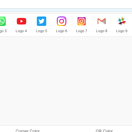
go 3
Logo 4
Logo 5
Logo 6
Logo 7
Logo 8
Logo 9
Corner Color
QR Color