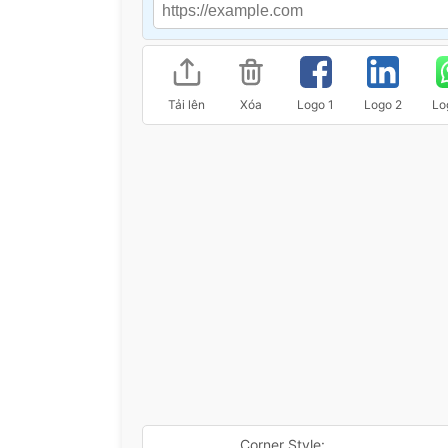
Tải lên
Xóa
Logo 1
Logo 2
Lo
Corner Style: