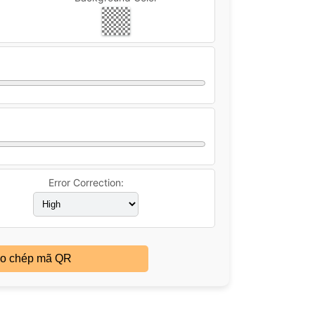
Error Correction:
o chép mã QR