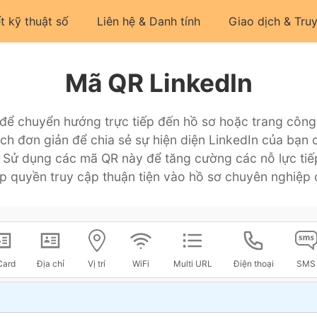
t kỹ thuật số
Liên hệ & Danh tính
Giao dịch & Tru
Mã QR LinkedIn
để chuyển hướng trực tiếp đến hồ sơ hoặc trang công
h đơn giản để chia sẻ sự hiện diện LinkedIn của bạn
in. Sử dụng các mã QR này để tăng cường các nỗ lực tiế
p quyền truy cập thuận tiện vào hồ sơ chuyên nghiệp 
Card
Địa chỉ
Vị trí
WiFi
Multi URL
Điện thoại
SMS