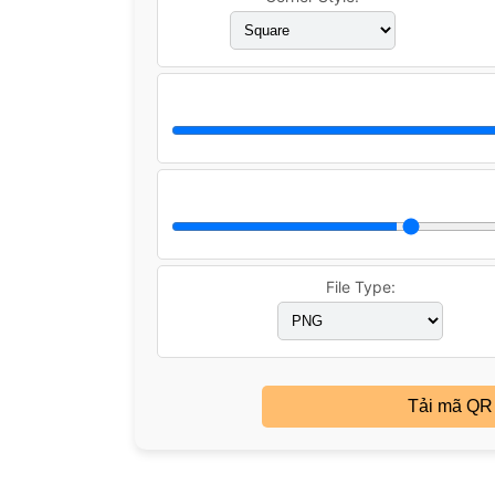
File Type:
Tải mã QR