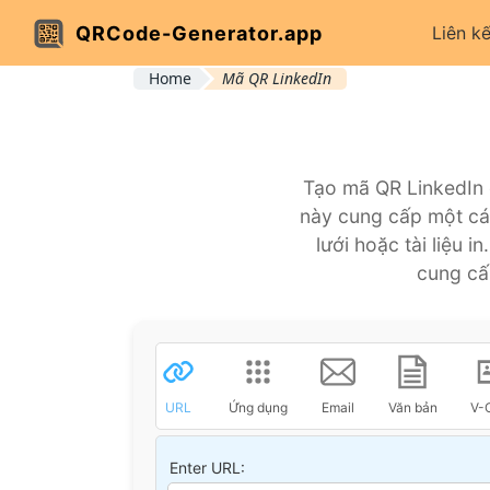
QRCode-Generator.app
Liên kế
Home
Mã QR LinkedIn
Tạo mã QR LinkedIn 
này cung cấp một các
lưới hoặc tài liệu 
cung cấ
URL
Ứng dụng
Email
Văn bản
V-
Enter URL: