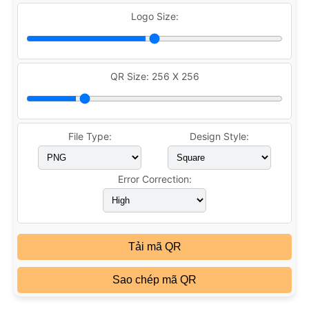
Logo Size:
QR Size:
256 X 256
File Type:
Design Style:
Error Correction:
Tải mã QR
Sao chép mã QR