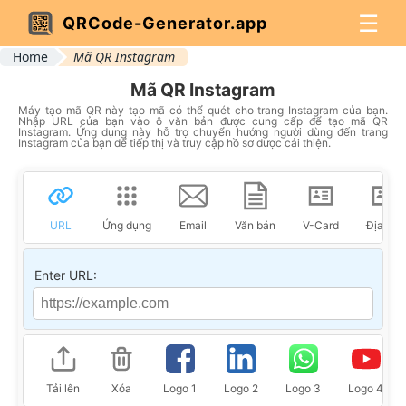
☰
QRCode-Generator.app
Home
Mã QR Instagram
Mã QR Instagram
Máy tạo mã QR này tạo mã có thể quét cho trang Instagram của bạn.
Nhập URL của bạn vào ô văn bản được cung cấp để tạo mã QR
Instagram. Ứng dụng này hỗ trợ chuyển hướng người dùng đến trang
Instagram của bạn để tiếp thị và truy cập hồ sơ được cải thiện.
URL
Ứng dụng
Email
Văn bản
V-Card
Địa chỉ
Enter URL:
Tải lên
Xóa
Logo 1
Logo 2
Logo 3
Logo 4