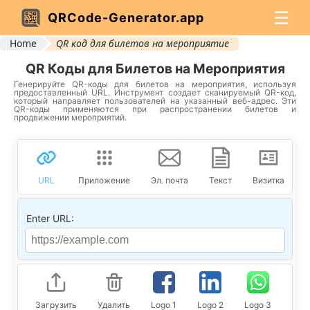
☰
QRCode-Generator.app
Home
QR код для билетов на мероприятие
QR Коды для Билетов на Мероприятия
Генерируйте QR-коды для билетов на мероприятия, используя
предоставленный URL. Инструмент создает сканируемый QR-код,
который направляет пользователей на указанный веб-адрес. Эти
QR-коды применяются при распространении билетов и
продвижении мероприятий.
URL
Приложение
Эл. почта
Текст
Визитка
Enter URL:
Загрузить
Удалить
Logo 1
Logo 2
Logo 3
Logo