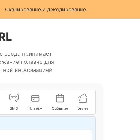
Сканирование и декодирование
RL
ле ввода принимает
ожение полезно для
ктной информацией
SMS
Платёж
Событие
Билет
GS1 QR