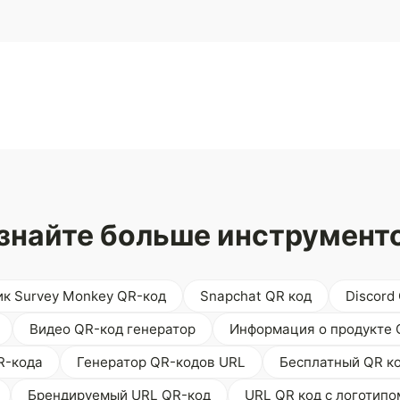
знайте больше инструмент
к Survey Monkey QR-код
Snapchat QR код
Discord
Видео QR-код генератор
Информация о продукте 
R-кода
Генератор QR-кодов URL
Бесплатный QR к
Брендируемый URL QR-код
URL QR код с логотипо