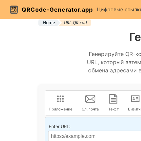
QRCode-Generator.app
Цифровые ссылк
Home
URL QR код
Г
Генерируйте QR-ко
URL, который зате
обмена адресами 
URL
Приложение
Эл. почта
Текст
Визитк
Enter URL: