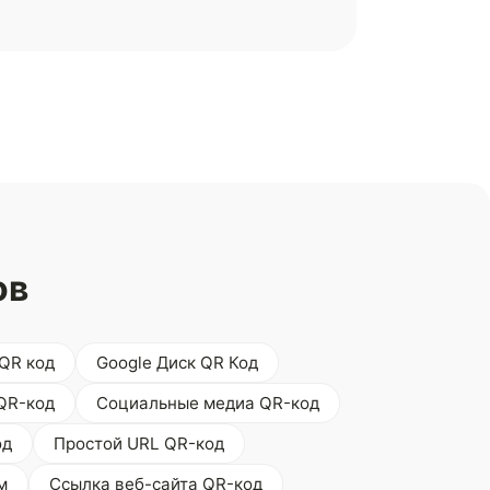
ов
 QR код
Google Диск QR Код
QR-код
Социальные медиа QR-код
од
Простой URL QR-код
м
Ссылка веб-сайта QR-код