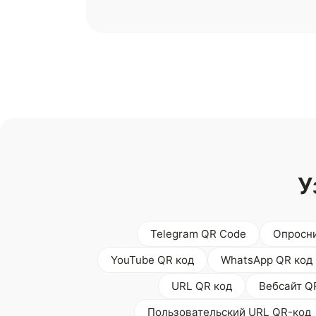
У
Telegram QR Code
Опросни
YouTube QR код
WhatsApp QR код
URL QR код
Вебсайт Q
Пользовательский URL QR-код