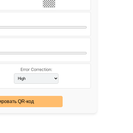
Error Correction:
ировать QR-код