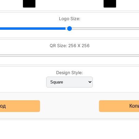
Logo Size:
QR Size:
256 X 256
Design Style:
код
Коп