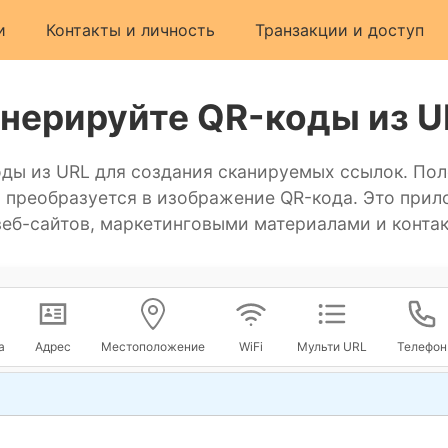
и
Контакты и личность
Транзакции и доступ
енерируйте QR-коды из U
ды из URL для создания сканируемых ссылок. По
м преобразуется в изображение QR-кода. Это прил
веб-сайтов, маркетинговыми материалами и конта
а
Адрес
Местоположение
WiFi
Мульти URL
Телефон