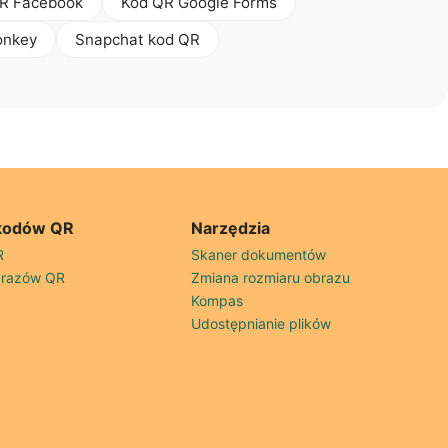
R Facebook
Kod QR Google Forms
onkey
Snapchat kod QR
kodów QR
Narzędzia
R
Skaner dokumentów
brazów QR
Zmiana rozmiaru obrazu
Kompas
Udostępnianie plików