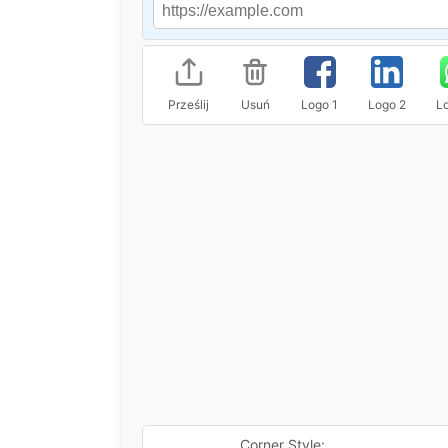
Prześlij
Usuń
Logo 1
Logo 2
L
Corner Style: