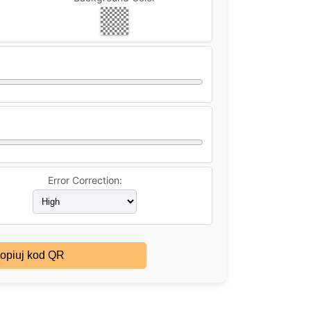
Error Correction:
opiuj kod QR