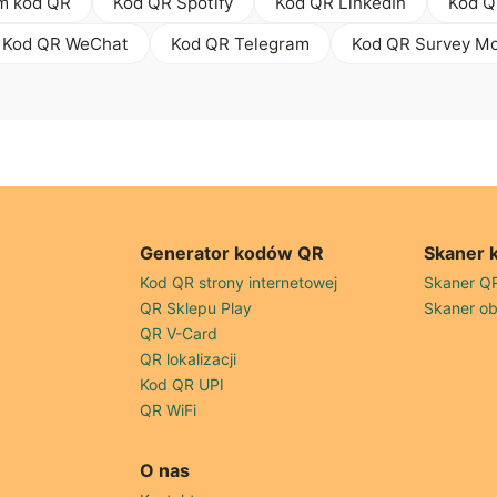
m kod QR
Kod QR Spotify
Kod QR LinkedIn
Kod Q
Kod QR WeChat
Kod QR Telegram
Kod QR Survey M
Generator kodów QR
Skaner 
Kod QR strony internetowej
Skaner Q
QR Sklepu Play
Skaner o
QR V-Card
QR lokalizacji
Kod QR UPI
QR WiFi
O nas