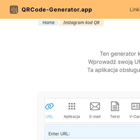
QRCode-Generator.app
Link
Home
Instagram kod QR
Ten generator 
Wprowadź swoją UR
Ta aplikacja obsług
URL
Aplikacja
E-mail
Tekst
V-Car
Enter URL: