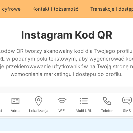
i cyfrowe
Kontakt i tożsamość
Transakcje i dostę
Instagram Kod QR
kodów QR tworzy skanowalny kod dla Twojego profilu 
L w podanym polu tekstowym, aby wygenerować kod
uje przekierowywanie użytkowników na Twoją stronę n
wzmocnienia marketingu i dostępu do profilu.
d
Adres
Lokalizacja
WiFi
Multi URL
Telefon
SMS