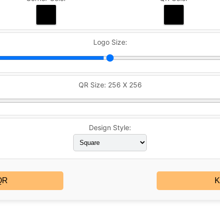
Logo Size:
QR Size:
256 X 256
Design Style:
QR
K