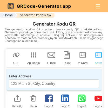
☰
QRCode-Generator.app
Home
Generator kodów QR
Generator Kodu QR
Ten generator kodów QR z adresu tworzy kody QR z tekstu adresu.
Generator produkuje obraz kodu QR, który, gdy zostanie zeskanowany,
wyświetla informacje o adresie. Użyj tej aplikacji do udostępniania
adresów w materiałach promocyjnych, wizytówkach lub do wygodnego
udostępniania lokalizacji.
URL
Aplikacja
E-mail
Tekst
V-Card
Adres
Enter Address:
Prześlij
Usuń
Logo 1
Logo 2
Logo 3
Logo 4