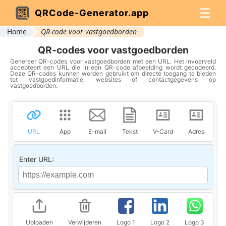
☰
QRCode-Generator.app
Home
QR-code voor vastgoedborden
QR-codes voor vastgoedborden
Genereer QR-codes voor vastgoedborden met een URL. Het invoerveld
accepteert een URL die in een QR-code afbeelding wordt gecodeerd.
Deze QR-codes kunnen worden gebruikt om directe toegang te bieden
tot vastgoedinformatie, websites of contactgegevens op
vastgoedborden.
URL
App
E-mail
Tekst
V-Card
Adres
Lo
Enter URL:
Uploaden
Verwijderen
Logo 1
Logo 2
Logo 3
Lo