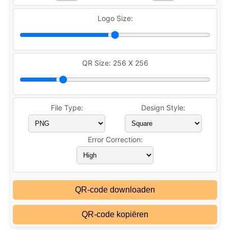
Logo Size:
QR Size:
256 X 256
File Type:
Design Style:
Error Correction:
QR-code downloaden
QR-code kopiëren