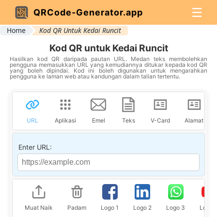
☰
QRCode-Generator.app
Home
Kod QR Untuk Kedai Runcit
Kod QR untuk Kedai Runcit
Hasilkan kod QR daripada pautan URL. Medan teks membolehkan
pengguna memasukkan URL yang kemudiannya ditukar kepada kod QR
yang boleh dipindai. Kod ini boleh digunakan untuk mengarahkan
pengguna ke laman web atau kandungan dalam talian tertentu.
URL
Aplikasi
Emel
Teks
V-Card
Alamat
Enter URL:
Muat Naik
Padam
Logo 1
Logo 2
Logo 3
Logo 