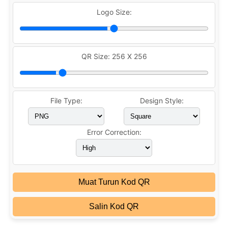
Logo Size:
QR Size:
256 X 256
File Type:
Design Style:
Error Correction:
Muat Turun Kod QR
Salin Kod QR