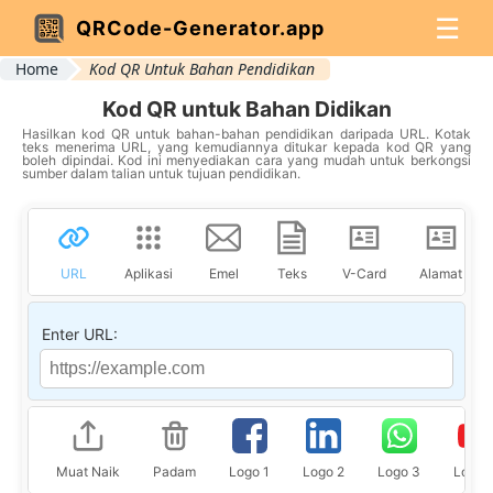
☰
QRCode-Generator.app
Home
Kod QR Untuk Bahan Pendidikan
Kod QR untuk Bahan Didikan
Hasilkan kod QR untuk bahan-bahan pendidikan daripada URL. Kotak
teks menerima URL, yang kemudiannya ditukar kepada kod QR yang
boleh dipindai. Kod ini menyediakan cara yang mudah untuk berkongsi
sumber dalam talian untuk tujuan pendidikan.
URL
Aplikasi
Emel
Teks
V-Card
Alamat
Enter URL:
Muat Naik
Padam
Logo 1
Logo 2
Logo 3
Logo 