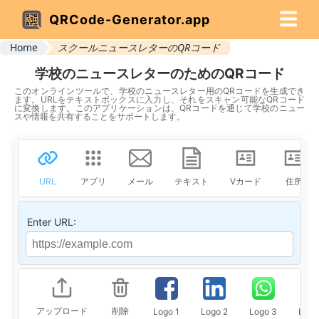
☰
QRCode-Generator.app
Home
スクールニュースレターのQRコード
学校のニュースレターのためのQRコード
このオンラインツールで、学校のニュースレター用のQRコードを生成でき
ます。URLをテキストボックスに入力し、それをスキャン可能なQRコード
に変換します。このアプリケーションは、QRコードを通じて学校のニュー
スや情報を共有することをサポートします。
URL
アプリ
メール
テキスト
Vカード
住所
Enter URL:
アップロード
削除
Logo 1
Logo 2
Logo 3
Logo