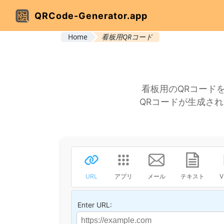
QRCode-Generator.app
Home
看板用QRコード
看板用のQRコード
QRコードが生成さ
URL
アプリ
メール
テキスト
Enter URL: