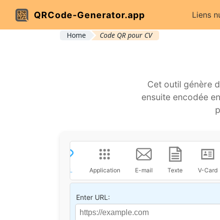
QRCode-Generator.app
Liens 
Home
Code QR pour CV
Cet outil génère 
ensuite encodée en
p
URL
Application
E-mail
Texte
V-Card
Enter URL: