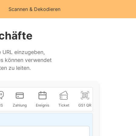
Scannen & Dekodieren
chäfte
e URL einzugeben,
es können verwendet
en zu leiten.
MS
Zahlung
Ereignis
Ticket
GS1 QR