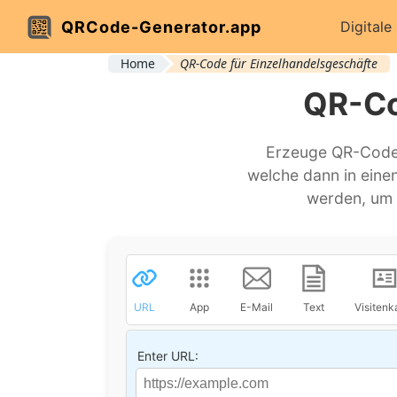
QRCode-Generator.app
Digitale
Home
QR-Code für Einzelhandelsgeschäfte
QR-Co
Erzeuge QR-Codes
welche dann in ein
werden, um B
URL
App
E-Mail
Text
Visitenk
Enter URL: