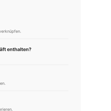
verknüpfen.
ft enthalten?
en.
rieren.