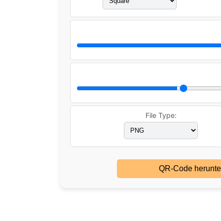
File Type:
QR-Code herunte