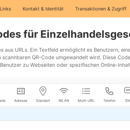
 Links
Kontakt & Identität
Transaktionen & Zugriff
des für Einzelhandelsges
 aus URLs. Ein Textfeld ermöglicht es Benutzern, ein
en scannbaren QR-Code umgewandelt wird. Diese Cod
enutzer zu Webseiten oder spezifischen Online-Inhalt
arte
Adresse
Standort
WLAN
Multi-URL
Telefon
S