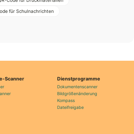
QR-Code für Druckmaterialien
de für Schulnachrichten
e-Scanner
Dienstprogramme
er
Dokumentenscanner
anner
Bildgrößenänderung
Kompass
Dateifreigabe