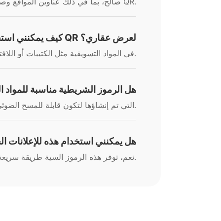
يمكن استخدام أي عنوان URL صالح، بما في ذلك عناوين المواقع وصفحات الهبوط وروابط المستندات المحددة، لإنشاء رمز QR.
كيف يمكنني استخدام رمز QR لعرض عقاري؟
دمج رمز QR في المواد التسويقية مثل الكتيبات أو اللافتات للسماح للمشترين المحتملين بالوصول إلى صفحة موقع العقار مباشرةً.
هل الرموز الشريطية مناسبة للمواد 
نعم، تم تصميم أكواد QR التي تم إنشاؤها لتكون قابلة للمسح الضوئي عند طباعتها على مواد مختلفة.
هل يمكنني استخدام هذه للإعلانات ال
نعم، توفر هذه الرموز السية طريقة سريعة ومريحة للحاضرين للوصول إلى تفاصيل العقار خلال مفتوحية المنزل.