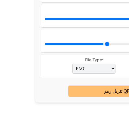
File Type:
يل رمز QR