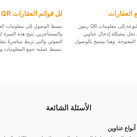
 العقارات
رموز QR لل قوائم العقارات
رموز QR للترويج العقاري توفر رابطًا مباشرًا من المواد المطبوعة إلى معلومات
 إدخال عناوين URL يدويًا، مما يحسن
والمستأجرين. تتيح هذه الميزة ل
 المفتوحة. وهذا يسمح بالوصول
الضوئي والتي تربط مباشرةً بتفا
تبسط عملية جمع المعلومات وتعزز الجهود التسويقية.
الأسئلة الشائعة