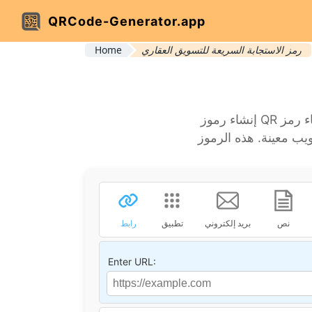
QRCode-Generator.app
رمز الاستجابة السريعة للتسويق العقاري
Home
إنشاء رموز QR للتسويق العقاري. أدخل رابطًا في مربع النص لإنشاء رمز QR يوجه المستخدمين إلى صفحة
نص
بريد إلكتروني
تطبيق
رابط
Enter URL: