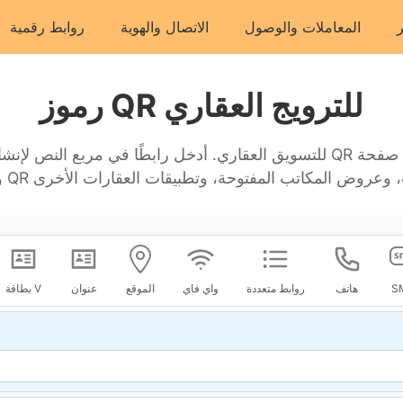
المعاملات والوصول
الاتصال والهوية
روابط رقمية
رموز QR للترويج العقاري
S
هاتف
روابط متعددة
واي فاي
الموقع
عنوان
بطاقة V