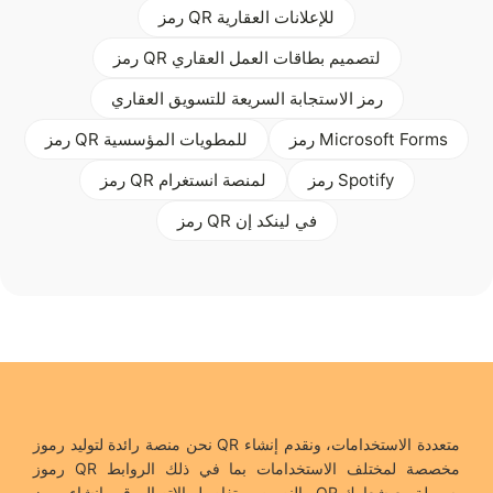
رمز QR للإعلانات العقارية
رمز QR لتصميم بطاقات العمل العقاري
رمز الاستجابة السريعة للتسويق العقاري
رمز Microsoft Forms
رمز QR للمطويات المؤسسية
رمز Spotify
رمز QR لمنصة انستغرام
رمز QR في لينكد إن
نحن منصة رائدة لتوليد رموز QR متعددة الاستخدامات، ونقدم إنشاء
رموز QR مخصصة لمختلف الاستخدامات بما في ذلك الروابط
والنصوص وتفاصيل الاتصال. قم بإنشاء رموز QR بسهولة مع شعارك