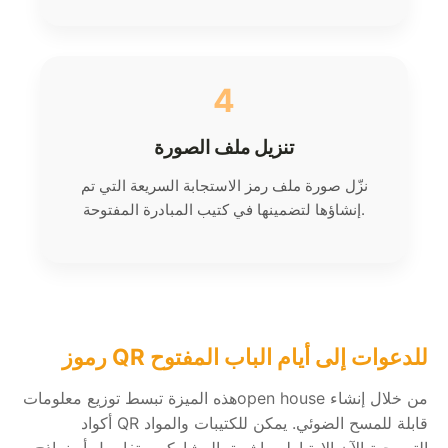
4
تنزيل ملف الصورة
نزّل صورة ملف رمز الاستجابة السريعة التي تم
إنشاؤها لتضمينها في كتيب المبادرة المفتوحة.
رموز QR للدعوات إلى أيام الباب المفتوح
هذه الميزة تبسط توزيع معلوماتopen house من خلال إنشاء
أكواد QR قابلة للمسح الضوئي. يمكن للكتيبات والمواد
الترويجية الآن الارتباط مباشرة بالمشاركين بتفاصيل أو نماذج