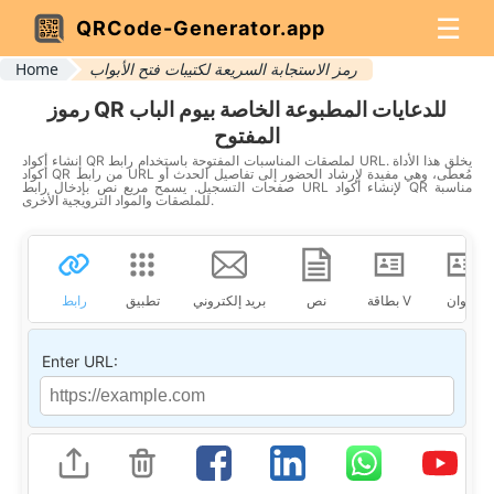
☰
QRCode-Generator.app
رمز الاستجابة السريعة لكتيبات فتح الأبواب
Home
رموز QR للدعايات المطبوعة الخاصة بيوم الباب
المفتوح
إنشاء أكواد QR لملصقات المناسبات المفتوحة باستخدام رابط URL. يخلق هذا الأداة
أكواد QR من رابط URL مُعطى، وهي مفيدة لإرشاد الحضور إلى تفاصيل الحدث أو
صفحات التسجيل. يسمح مربع نص بإدخال رابط URL لإنشاء أكواد QR مناسبة
للملصقات والمواد الترويجية الأخرى.
عنوان
بطاقة V
نص
بريد إلكتروني
تطبيق
رابط
Enter URL: