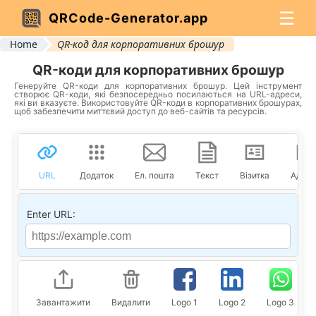
☰
QRCode-Generator.app
Home
QR-код для корпоративних брошур
QR-коди для корпоративних брошур
Генеруйте QR-коди для корпоративних брошур. Цей інструмент
створює QR-коди, які безпосередньо посилаються на URL-адреси,
які ви вказуєте. Використовуйте QR-коди в корпоративних брошурах,
щоб забезпечити миттєвий доступ до веб-сайтів та ресурсів.
URL
Додаток
Ел. пошта
Текст
Візитка
Адрес
Enter URL:
Завантажити
Видалити
Logo 1
Logo 2
Logo 3