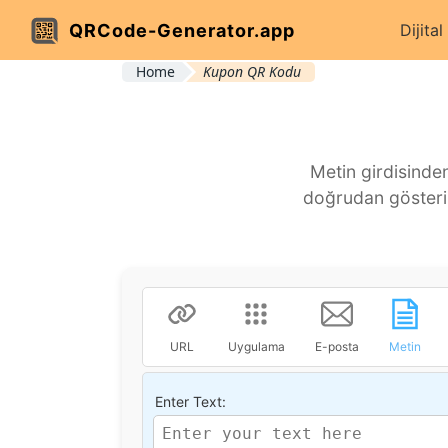
QRCode-Generator.app
Dijital
Home
Kupon QR Kodu
Metin girdisinde
doğrudan gösterir
URL
Uygulama
E-posta
Metin
Enter Text: