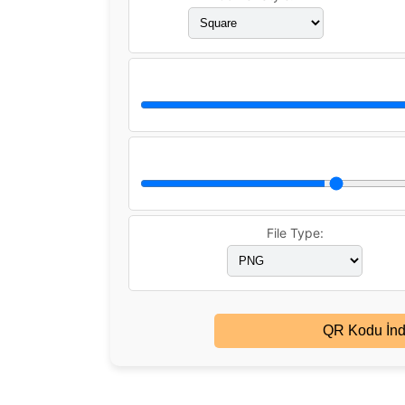
File Type:
QR Kodu İnd