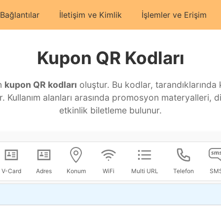
 Bağlantılar
İletişim ve Kimlik
İşlemler ve Erişim
Kupon QR Kodları
n
kupon QR kodları
oluştur. Bu kodlar, tarandıklarında
. Kullanım alanları arasında promosyon materyalleri, di
etkinlik biletleme bulunur.
V-Card
Adres
Konum
WiFi
Multi URL
Telefon
SM