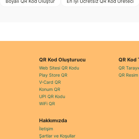
Boyalı QR Kod Oluştur
En İyi Ücretsiz QR Kod Üreteci
QR Kod Oluşturucu
QR Kod 
Web Sitesi QR Kodu
QR Tarayı
Play Store QR
QR Resim 
V-Card QR
Konum QR
UPI QR Kodu
WiFi QR
Hakkımızda
İletişim
Şartlar ve Koşullar