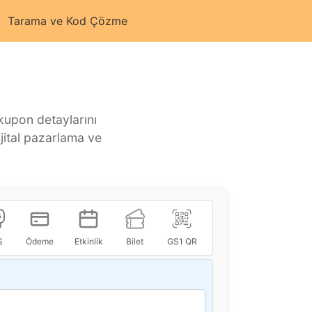
Tarama ve Kod Çözme
 kupon detaylarını
jital pazarlama ve
S
Ödeme
Etkinlik
Bilet
GS1 QR