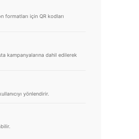
on formatları için QR kodları
osta kampanyalarına dahil edilerek
llanıcıyı yönlendirir.
ilir.