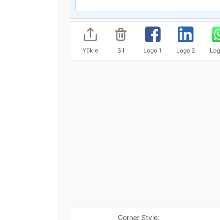
Yükle
Sil
Logo 1
Logo 2
Log
Corner Style: