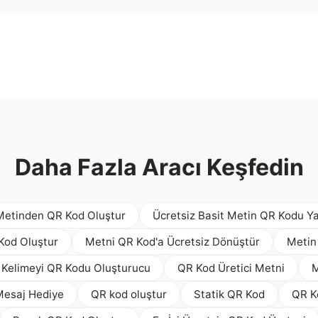
Daha Fazla Aracı Keşfedin
Metinden QR Kod Oluştur
Ücretsiz Basit Metin QR Kodu Ya
 Kod Oluştur
Metni QR Kod'a Ücretsiz Dönüştür
Metin
Kelimeyi QR Kodu Oluşturucu
QR Kod Üretici Metni
M
esaj Hediye
QR kod oluştur
Statik QR Kod
QR Ko