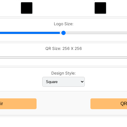
Logo Size:
QR Size:
256 X 256
Design Style:
ir
QR