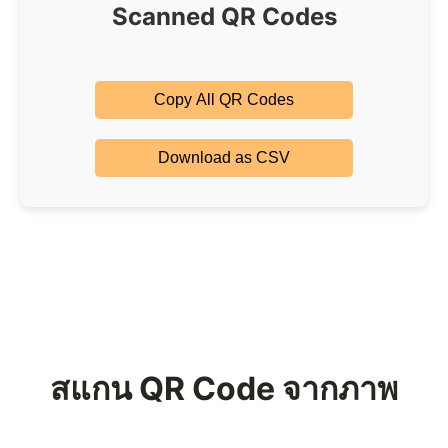
Scanned QR Codes
Copy All QR Codes
Download as CSV
สแกน QR Code จากภาพ