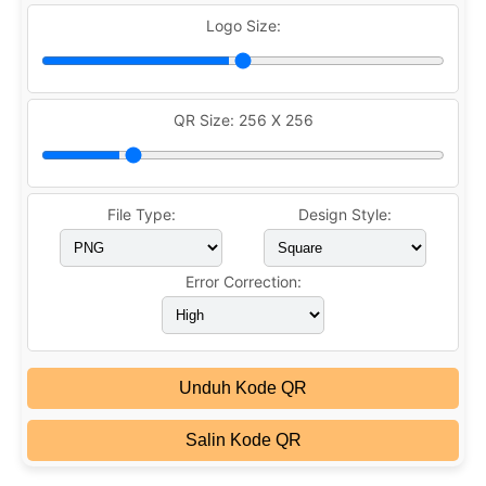
Logo Size:
QR Size:
256 X 256
File Type:
Design Style:
Error Correction:
Unduh Kode QR
Salin Kode QR