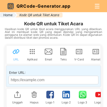
☰
QRCode-Generator.app
Home
Kode QR untuk Tiket Acara
Kode QR untuk Tiket Acara
Hasilkan kode QR untuk tiket acara menggunakan URL yang diberikan.
Alat ini membuat kode QR yang dapat dipindai yang mengarahkan
pengguna ke alamat web yang ditentukan. Kode QR ini dapat digunakan
dalam distribusi tiket dan promosi acara.
URL
Aplikasi
Email
Teks
V-Card
Alamat
Enter URL:
Unggah
Hapus
Logo 1
Logo 2
Logo 3
Logo 4