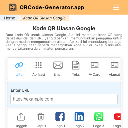
☰
QRCode-Generator.app
Home
Kode QR Ulasan Google
Kode QR Ulasan Google
Buat kode QR untuk Ulasan Google. Alat ini membuat kode QR yang
dapat dipindai dari URL yang diberikan, memungkinkan pengguna untuk
dengan mudah mengumpulkan ulasan. Aplikasi ini mendukung berbagai
kasus penggunaan seperti menampilkan kode QR di lokasi bisnis atau
menyertakannya dalam materi pemasaran.
URL
Aplikasi
Email
Teks
V-Card
Alamat
Enter URL:
Unggah
Hapus
Logo 1
Logo 2
Logo 3
Logo 4