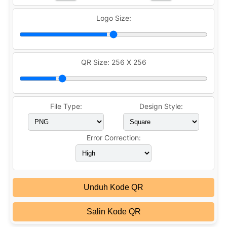
Logo Size:
QR Size:
256 X 256
File Type:
Design Style:
Error Correction:
Unduh Kode QR
Salin Kode QR