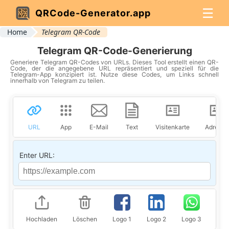
☰
QRCode-Generator.app
Home
Telegram QR-Code
Telegram QR-Code-Generierung
Generiere Telegram QR-Codes von URLs. Dieses Tool erstellt einen QR-
Code, der die angegebene URL repräsentiert und speziell für die
Telegram-App konzipiert ist. Nutze diese Codes, um Links schnell
innerhalb von Telegram zu teilen.
URL
App
E-Mail
Text
Visitenkarte
Adresse
Enter URL:
Hochladen
Löschen
Logo 1
Logo 2
Logo 3
Log